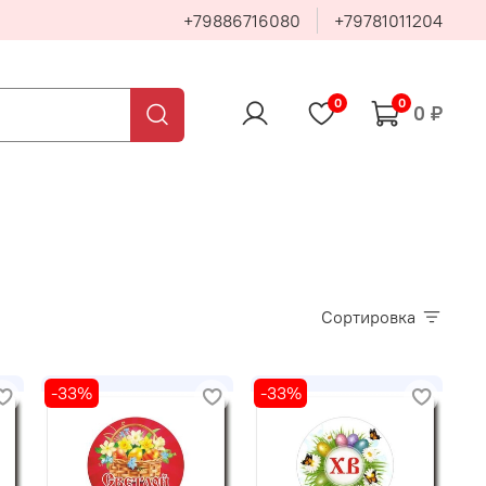
+79886716080
+79781011204
0
0
0 ₽
Сортировка
-33%
-33%