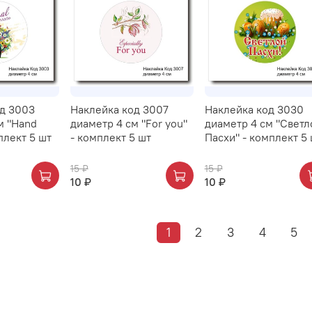
д 3003
Наклейка код 3007
Наклейка код 3030
м "Hand
диаметр 4 см "For you"
диаметр 4 см "Светл
плект 5 шт
- комплект 5 шт
Пасхи" - комплект 5
15 ₽
15 ₽
10 ₽
10 ₽
1
2
3
4
5