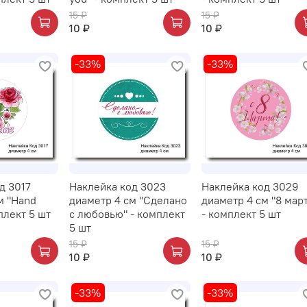
15 ₽
15 ₽
10 ₽
10 ₽
-33%
-33%
д 3017
Наклейка код 3023
Наклейка код 3029
м "Hand
диаметр 4 см "Сделано
диаметр 4 см "8 мар
плект 5 шт
с любовью" - комплект
- комплект 5 шт
5 шт
15 ₽
15 ₽
10 ₽
10 ₽
-33%
-33%