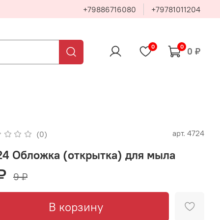
+79886716080
+79781011204
0
0
0 ₽
арт.
4724
(0)
24 Обложка (открытка) для мыла
₽
9 ₽
В корзину