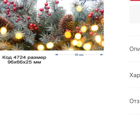
Оп
Хар
От