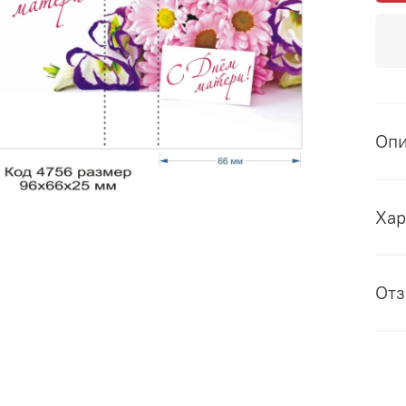
Оп
Хар
От