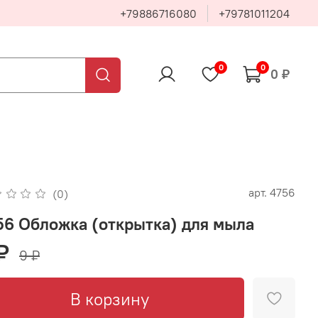
+79886716080
+79781011204
0
0
0 ₽
арт.
4756
(0)
56 Обложка (открытка) для мыла
₽
9 ₽
В корзину